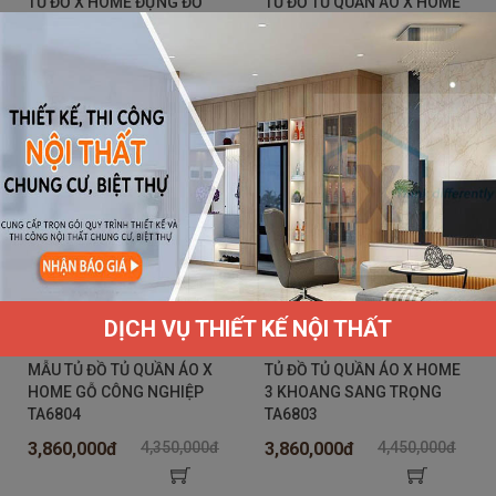
TỦ ĐỒ X HOME ĐỰNG ĐỒ
TỦ ĐỒ TỦ QUẦN ÁO X HOME
CHƠI CHO BÉ SIÊU NÉT
KẾT HỢP KỆ TRANG TRÍ
TA6806
TA6805
890,000đ
1,250,000đ
3,900,000đ
4,350,000đ
DỊCH VỤ THIẾT KẾ NỘI THẤT
MẪU TỦ ĐỒ TỦ QUẦN ÁO X
TỦ ĐỒ TỦ QUẦN ÁO X HOME
HOME GỖ CÔNG NGHIỆP
3 KHOANG SANG TRỌNG
TA6804
TA6803
3,860,000đ
4,350,000đ
3,860,000đ
4,450,000đ