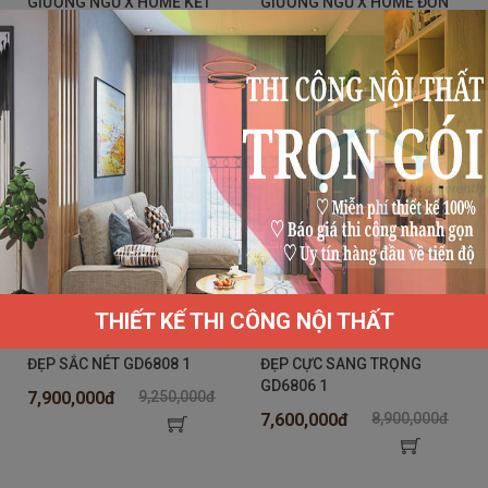
GIƯỜNG NGỦ X HOME KẾT
GIƯỜNG NGỦ X HOME ĐƠN
HỢP HỘC ĐỂ ĐỒ GD6812
CHO BÉ GD6811 1
7,800,000đ
8,590,000đ
5,800,000đ
6,450,000đ
THIẾT KẾ THI CÔNG NỘI THẤT
GIƯỜNG NGỦ X HOME ĐÔI
GIƯỜNG NGỦ X HOME SIÊU
ĐẸP SẮC NÉT GD6808 1
ĐẸP CỰC SANG TRỌNG
GD6806 1
7,900,000đ
9,250,000đ
7,600,000đ
8,900,000đ