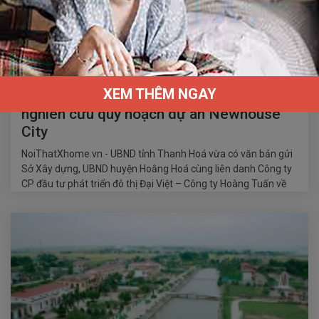
04/10/2021 / 2,881 lượt xem
XEM THÊM NGAY
Thanh Hoá bác đề xuất gia hạn thời gian
nghiên cứu quy hoạch dự án Newhouse
City
NoiThatXhome.vn - UBND tỉnh Thanh Hoá vừa có văn bản gửi
Sở Xây dựng, UBND huyện Hoằng Hoá cùng liên danh Công ty
CP đầu tư phát triển đô thị Đại Việt – Công ty Hoàng Tuấn về
việc không xem xét đề nghị gia hạn thời gian nghiên cứu quy
hoạch Khu đô thị Newhouse City tại huyện Hoằng…