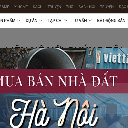
GAME
X HOME
SÁCH
TRUYỆN
THƠ
SÁCH NÓI
TRUYỆN
ĐẶC 
ẢN PHẨM
DỰ ÁN
TẠP CHÍ
TƯ VẤN
BẤT ĐỘNG SẢN
LIÊN HỆ VỚI CHÚNG TÔI
Showroom
Số nhà 42, Đường Phú Đa, Thôn Phú Đa 1, xã Cần
Kiệm, huyện Thạch Thất, Thành phố Hà Nội
Làm việc từ 8h-17h, thứ 2 - chủ nhật