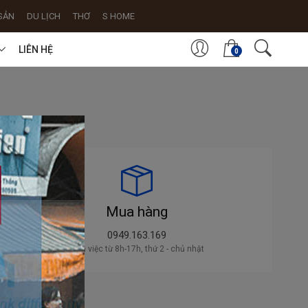
SẢN
DU LỊCH
THƠ
S HOME
LIÊN HỆ
0
Mua hàng
0949.163.169
Làm việc từ 8h-17h, thứ 2 - chủ nhật