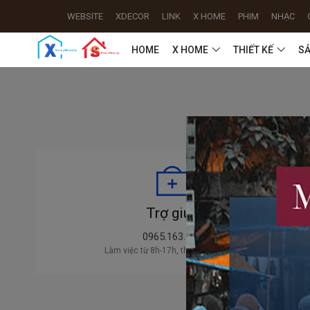
WEBSITE
XDECOR
LINK
X HOME
PHIM
NHẠC
HOME
X HOME
THIẾT KẾ
S
Trợ giúp
0965.163.169
Làm việc từ 8h-17h, thứ 2 - chủ nhật