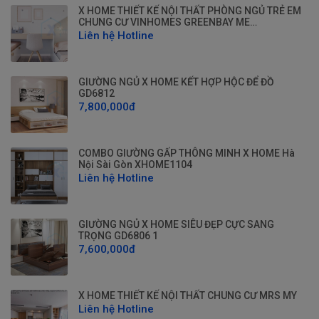
X HOME THIẾT KẾ NỘI THẤT PHÒNG NGỦ TRẺ EM
CHUNG CƯ VINHOMES GREENBAY ME…
Liên hệ Hotline
GIƯỜNG NGỦ X HOME KẾT HỢP HỘC ĐỂ ĐỒ
GD6812
7,800,000đ
COMBO GIƯỜNG GẤP THÔNG MINH X HOME Hà
Nội Sài Gòn XHOME1104
Liên hệ Hotline
GIƯỜNG NGỦ X HOME SIÊU ĐẸP CỰC SANG
TRỌNG GD6806 1
7,600,000đ
X HOME THIẾT KẾ NỘI THẤT CHUNG CƯ MRS MY
Liên hệ Hotline