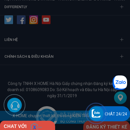
DIFFERENTLY
LIÊN HỆ
CHÍNH SÁCH & ĐIỀU KHOẢN
Công ty TNHH X HOME Hà Nội Giấy chứng nhận Đăng ký kinh
doanh số: 0108609083 Do: Sở Kế hoạch và Đầu tư Hà Nội cấp
ngày 31/1/2019
CHÁT 24/24
hi công KIẾN TRÚC - NỘI THẤT. Hotline: 0965.163.169 - 0888.163.169.
CHAT VỚI
ĐĂNG KÝ THIẾT KẾ