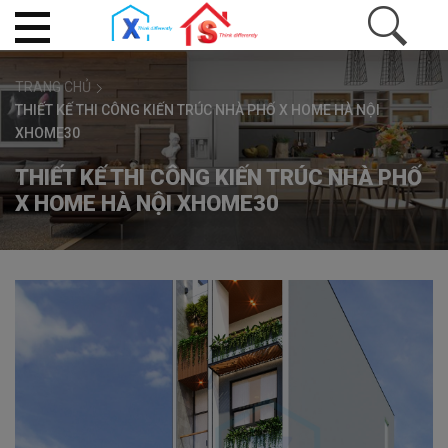
TRANG CHỦ
THIẾT KẾ THI CÔNG KIẾN TRÚC NHÀ PHỐ X HOME HÀ NỘI
XHOME30
THIẾT KẾ THI CÔNG KIẾN TRÚC NHÀ PHỐ
X HOME HÀ NỘI XHOME30