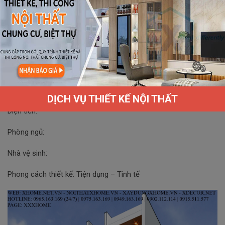
Thi công: Chủ thầu X HOME
Hạng mục: Thiết kế thi công nhà phố
Địa điểm: Hà Nội
Giá trị hợp đồng:
Thời gian thực hiện:
DỊCH VỤ THIẾT KẾ NỘI THẤT
Diện tích:
Phòng ngủ:
Nhà vệ sinh:
Phong cách thiết kế: Tiện dụng – Tinh tế